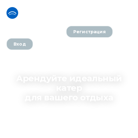
onthewater
Катера
Как это работает
Направления
Контакты
Разместить объявление
Регистрация
Вход
Арендуйте идеальный
катер
для вашего отдыха