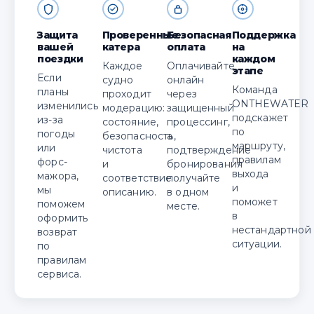
Защита
Проверенные
Безопасная
Поддержка
вашей
катера
оплата
на
поездки
каждом
Каждое
Оплачивайте
этапе
Если
судно
онлайн
Команда
планы
проходит
через
ONTHEWATER
изменились
модерацию:
защищенный
подскажет
из-за
состояние,
процессинг,
по
погоды
безопасность,
а
маршруту,
или
чистота
подтверждение
правилам
форс-
и
бронирования
выхода
мажора,
соответствие
получайте
и
мы
описанию.
в одном
поможет
поможем
месте.
в
оформить
нестандартной
возврат
ситуации.
по
правилам
сервиса.