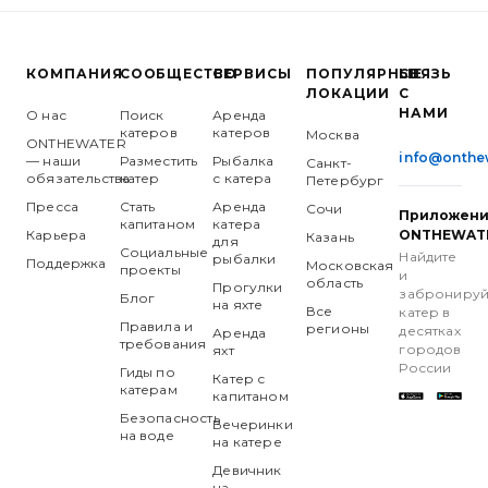
КОМПАНИЯ
СООБЩЕСТВО
СЕРВИСЫ
ПОПУЛЯРНЫЕ
СВЯЗЬ
ЛОКАЦИИ
С
НАМИ
О нас
Поиск
Аренда
катеров
катеров
Москва
ONTHEWATER
info@onthe
— наши
Разместить
Рыбалка
Санкт-
обязательства
катер
с катера
Петербург
Пресса
Стать
Аренда
Сочи
Приложен
капитаном
катера
Карьера
ONTHEWAT
Казань
для
Социальные
Найдите
рыбалки
Поддержка
Московская
проекты
и
область
Прогулки
забронируй
Блог
на яхте
Все
катер в
Правила и
регионы
десятках
Аренда
требования
городов
яхт
России
Гиды по
Катер с
катерам
капитаном
Безопасность
Вечеринки
на воде
на катере
Девичник
на