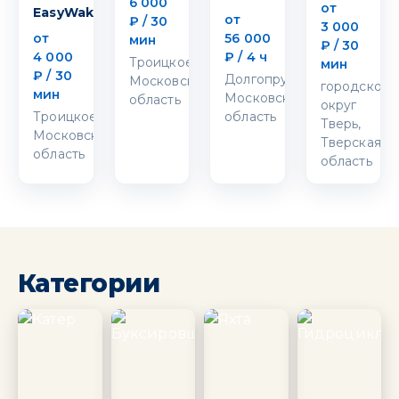
6 000
от
EasyWake
от
₽ / 30
3 000
от
56 000
мин
₽ / 30
4 000
₽ / 4 ч
Троицкое,
мин
₽ / 30
Долгопрудный,
Московская
городской
мин
Московская
область
округ
Троицкое,
область
Тверь,
Московская
Тверская
область
область
Категории