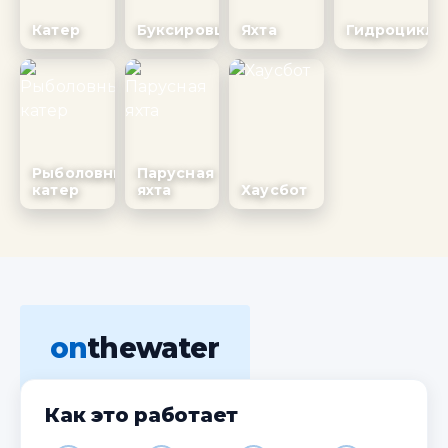
Катер
Буксировщик
Яхта
Гидроцикл
Рыболовный
Парусная
катер
яхта
Хаусбот
on
thewater
Как это работает