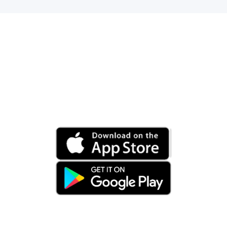
Владеете катером?
Зарабатывайте
Сдавайте судно в аренду через
ONTHEWATER.