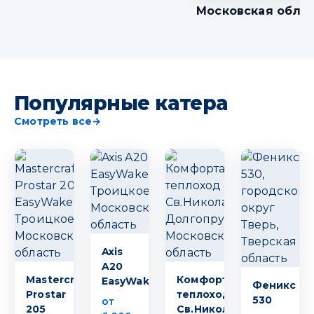
Московская обла
Популярные катера
Смотреть все
→
Axis
A20
Mastercraft
Комфортабельный
EasyWake
Феникс
Prostar
теплоход
530
от
205
Св.Николай