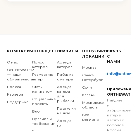
КОМПАНИЯ
СООБЩЕСТВО
СЕРВИСЫ
ПОПУЛЯРНЫЕ
СВЯЗЬ
ЛОКАЦИИ
С
НАМИ
О нас
Поиск
Аренда
катеров
катеров
Москва
ONTHEWATER
info@onthe
— наши
Разместить
Рыбалка
Санкт-
обязательства
катер
с катера
Петербург
Пресса
Стать
Аренда
Сочи
Приложен
капитаном
катера
Карьера
ONTHEWAT
Казань
для
Социальные
Найдите
рыбалки
Поддержка
Московская
проекты
и
область
Прогулки
забронируй
Блог
на яхте
Все
катер в
Правила и
регионы
десятках
Аренда
требования
городов
яхт
России