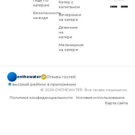
Гиды по
Катер с
катерам
капитаном
Безопасность
Вечеринки
на воде
на катере
Девичник
на
катере
Мальчишник
на катере
onthewater
✓
Отзывы гостей
★
высокий рейтинг в приложении
© 2026 ONTHEWATER. Все права защищены.
Политика конфиденциальности
·
Условия использования
·
Карта сайта