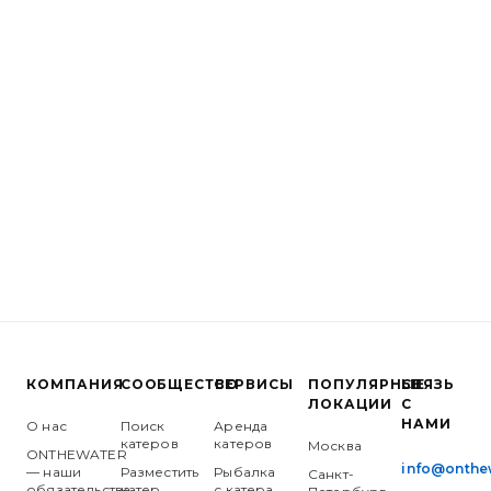
КОМПАНИЯ
СООБЩЕСТВО
СЕРВИСЫ
ПОПУЛЯРНЫЕ
СВЯЗЬ
ЛОКАЦИИ
С
НАМИ
О нас
Поиск
Аренда
катеров
катеров
Москва
ONTHEWATER
info@onthe
— наши
Разместить
Рыбалка
Санкт-
обязательства
катер
с катера