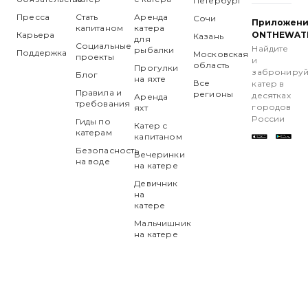
Петербург
Пресса
Стать
Аренда
Сочи
Приложен
капитаном
катера
Карьера
ONTHEWAT
Казань
для
Социальные
Найдите
рыбалки
Поддержка
Московская
проекты
и
область
Прогулки
забронируй
Блог
на яхте
Все
катер в
Правила и
регионы
десятках
Аренда
требования
городов
яхт
России
Гиды по
Катер с
катерам
капитаном
Безопасность
Вечеринки
на воде
на катере
Девичник
на
катере
Мальчишник
на катере
onthewater
✓
Отзывы гостей