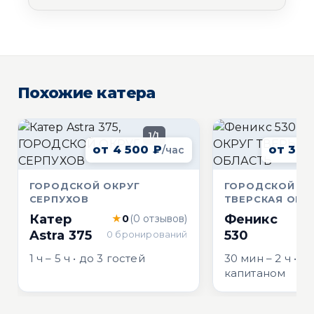
Похожие катера
1/1
от 4 500 ₽
от 3 0
/час
ГОРОДСКОЙ ОКРУГ
ГОРОДСКОЙ ОК
СЕРПУХОВ
ТВЕРСКАЯ ОБЛ
Катер
Феникс
★
0
(0 отзывов)
Astra 375
530
0 бронирований
0 
1 ч – 5 ч • до 3 гостей
30 мин – 2 ч • до
капитаном