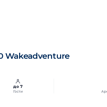
190 Wakeadventure
до 7
Гости
Ар